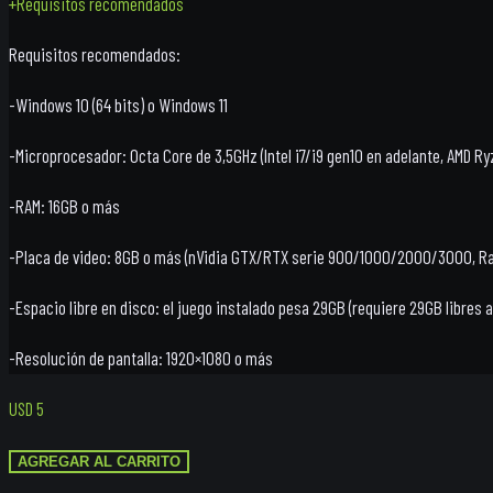
+
Requisitos recomendados
Requisitos recomendados:
-Windows 10 (64 bits) o Windows 11
-Microprocesador: Octa Core de 3,5GHz (Intel i7/i9 gen10 en adelante, AMD R
-RAM: 16GB o más
-Placa de video: 8GB o más (nVidia GTX/RTX serie 900/1000/2000/3000, Ra
-Espacio libre en disco: el juego instalado pesa 29GB (requiere 29GB libres a
-Resolución de pantalla: 1920×1080 o más
USD
5
Killzone
AGREGAR AL CARRITO
3