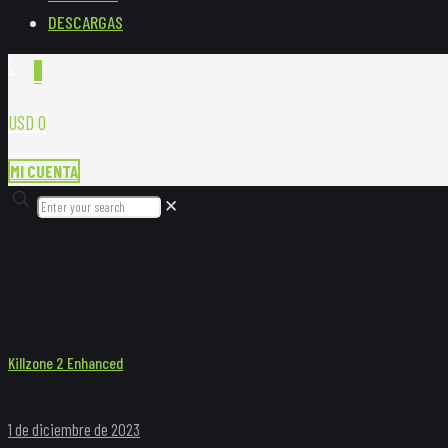
DESCARGAS
0
USD 0
MI CUENTA
✕
Killzone 2 Enhanced
1 de diciembre de 2023