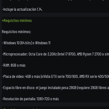
-Incluye la actualización 1.14.
+
Requisitos mínimos
Requisitos mínimos:
-Windows 10 (64 bits) o Windows 11
-Microprocesador: Octa Core de 3,2GHz (Intel i7 8700, AMD Ryzen 7 2700 o si
-RAM: 8GB o más
-Placa de video: 4GB o más (nVidia GTX serie 700/900, AMD RX serie 400/50
-Espacio libre en disco: el juego instalado pesa 29GB (requiere 29GB libres a
-Resolución de pantalla: 1280×720 o más