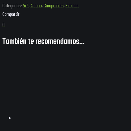
Categorías:
4x3
,
Acción
,
Comprables
,
Killzone
Enhanced
cantidad
0
También te recomendamos…