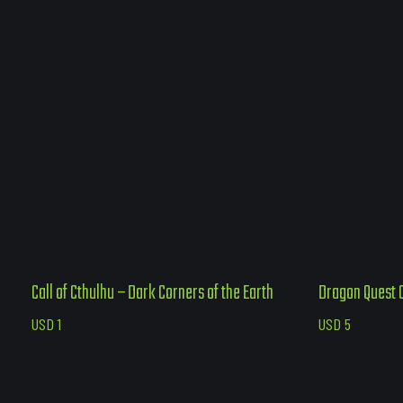
Call of Cthulhu – Dark Corners of the Earth
Dragon Quest C
USD
1
USD
5