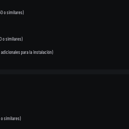
50 o similares)
0 o similares)
s adicionales para la instalación)
 o similares)