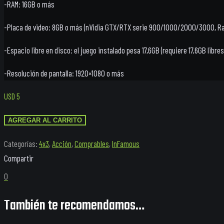
-RAM: 16GB o más
-Placa de video: 8GB o más (nVidia GTX/RTX serie 900/1000/2000/3000, Ra
-Espacio libre en disco: el juego instalado pesa 17,6GB (requiere 17,6GB libre
-Resolución de pantalla: 1920×1080 o más
USD
5
InFamous
AGREGAR AL CARRITO
2
Categorías:
4x3
,
Acción
,
Comprables
,
InFamous
Enhanced
cantidad
0
También te recomendamos…