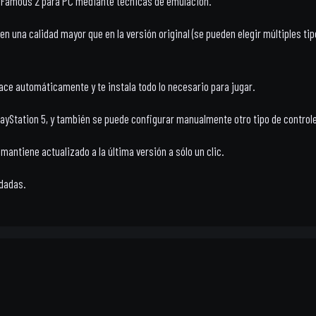
InFamous 2 para PC mediante técnicas de emulación.
 una calidad mayor que en la versión original (se pueden elegir múltiples tipos
hace automáticamente y te instala todo lo necesario para jugar.
PlayStation 5, y también se puede configurar manualmente otro tipo de controle
antiene actualizado a la última versión a sólo un clic.
rdadas.