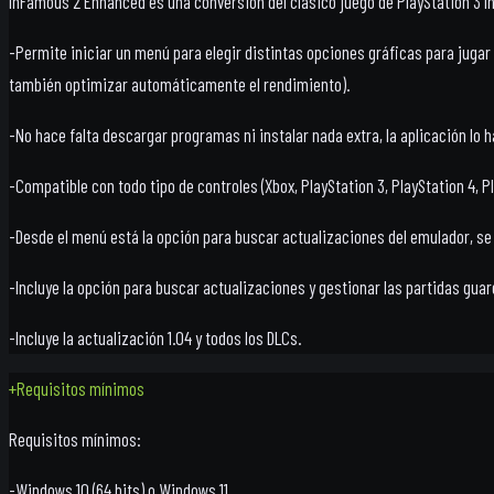
InFamous 2 Enhanced es una conversión del clásico juego de PlayStation 3 
-Permite iniciar un menú para elegir distintas opciones gráficas para jugar en
también optimizar automáticamente el rendimiento).
-No hace falta descargar programas ni instalar nada extra, la aplicación lo 
-Compatible con todo tipo de controles (Xbox, PlayStation 3, PlayStation 4, 
-Desde el menú está la opción para buscar actualizaciones del emulador, se m
-Incluye la opción para buscar actualizaciones y gestionar las partidas gua
-Incluye la actualización 1.04 y todos los DLCs.
+
Requisitos mínimos
Requisitos mínimos:
-Windows 10 (64 bits) o Windows 11