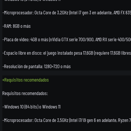
-Microprocesador: Octa Core de 3,2GHz (Intel i7 gen 3 en adelante, AMD FX 83
-RAM: 8GB o más
-Placa de video: 4GB o más (nVidia GTX serie 700/900, AMD RX serie 400/50
-Espacio libre en disco: el juego instalado pesa 17,6GB (requiere 17,6GB libre
-Resolución de pantalla: 1280×720 o más
+
Requisitos recomendados
Requisitos recomendados:
-Windows 10 (64 bits) o Windows 11
-Microprocesador: Octa Core de 3,5GHz (Intel i7/i9 gen 6 en adelante, Ryzen 7