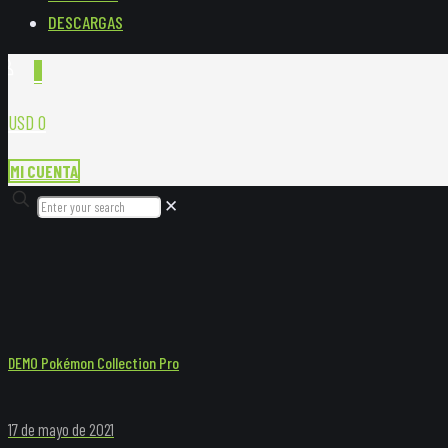
DESCARGAS
0
USD 0
MI CUENTA
✕
DEMO Pokémon Collection Pro
17 de mayo de 2021