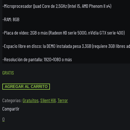
-Microprocesador Quad Core de 2,5GHz (Intel i5, AMD Phenom II x4)
-RAM: 8GB
-Placa de video: 2GB o más (Radeon HD serie 5000, nVidia GTX serie 400)
-Espacio libre en disco: la DEMO instalada pesa 3,3GB (requiere 3GB libres ad
-Resolución de pantalla: 1920×1080 o más
GRATIS
DEMO
AGREGAR AL CARRITO
Silent
Categorías:
Gratuitos
,
Silent Hill
,
Terror
Hill
Classics
0
Collection
cantidad